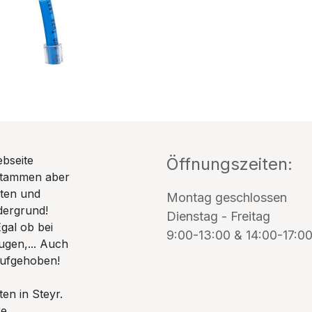
ebseite
Öffnungszeiten:
stammen aber
uten und
Montag geschlossen
dergrund!
Dienstag - Freitag
gal ob bei
9:00-13:00 & 14:00-17:0
ugen,... Auch
 aufgehoben!
en in Steyr.
re