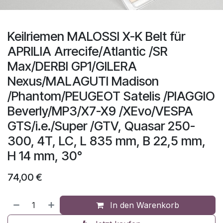
Keilriemen MALOSSI X-K Belt für
APRILIA Arrecife/Atlantic /SR
Max/DERBI GP1/GILERA
Nexus/MALAGUTI Madison
/Phantom/PEUGEOT Satelis /PIAGGIO
Beverly/MP3/X7-X9 /XEvo/VESPA
GTS/i.e./Super /GTV, Quasar 250-
300, 4T, LC, L 835 mm, B 22,5 mm,
H 14 mm, 30°
74,00
€
In den Warenkorb