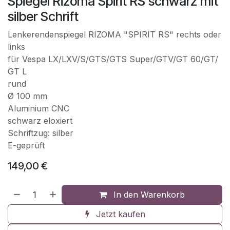
Spiegel Rizoma Spirit RS schwarz mit
silber Schrift
Lenkerendenspiegel RIZOMA "SPIRIT RS" rechts oder
links
für Vespa LX/​LXV/​S/​GTS/​GTS Super/​GTV/​GT 60/​GT/​
GT L
rund
Ø 100 mm
Aluminium CNC
schwarz eloxiert
Schriftzug: silber
E-geprüft
149,00
€
In den Warenkorb
Jetzt kaufen