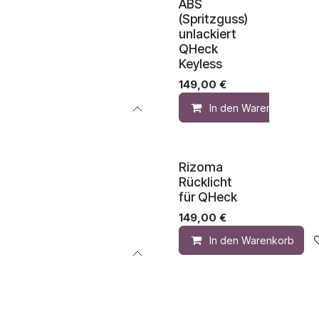
ABS
(Spritzguss)
unlackiert
QHeck
Keyless
149,00
€
In den Warenkorb
Rizoma
Rücklicht
für QHeck
149,00
€
In den Warenkorb