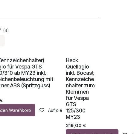
'
(4)
ER!
Kennzeichenhalter)
Heck
gio für Vespa GTS
Quellagio
0/310 ab MY23 inkl.
inkl. Bocast
ichenbeleuchtung mit
Kennzeiche
er ABS (Spritzguss)
nhalter zum
Klemmen
für Vespa
€
GTS
125/300
n den Warenkorb
Auf die Wunschliste
MY23
219,00
€