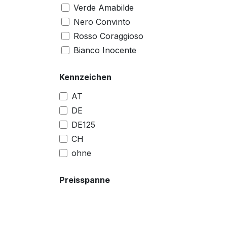
Verde Amabilde
Nero Convinto
Rosso Coraggioso
Bianco Inocente
Nero Deciso
Kennzeichen
Grigio Travolgente matt
arancio impulsivo
AT
Bianco Innocente
DE
Verde Ambizioso matt
DE125
Nero Convinto matt
CH
Blu Energico matt
ohne
Grigio Ottimista matt
Grigio Entusiasta matt
Preisspanne
Grau (715)
schwarz
rot (894)