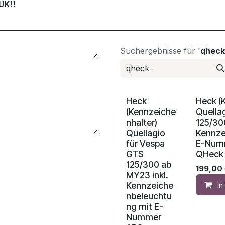
UK!!
Suchergebnisse für
'
qheck
BESTSELLER!
BESTSELL
Heck
Heck (
(Kennzeiche
Quella
nhalter)
125/30
Quellagio
Kennze
für Vespa
E-Numm
GTS
QHeck
125/300 ab
199,00
MY23 inkl.
Kennzeiche
I
nbeleuchtu
ng mit E-
Nummer