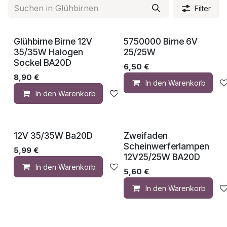
Filter
Glühbirne Birne 12V
5750000 Birne 6V
35/35W Halogen
25/25W
Sockel BA20D
6,50
€
8,90
€
In den Warenkorb
In den Warenkorb
Auf die Wunschliste
12V 35/35W Ba20D
Zweifaden
Scheinwerferlampen
5,99
€
12V25/25W BA20D
In den Warenkorb
Auf die Wunschliste
5,60
€
In den Warenkorb