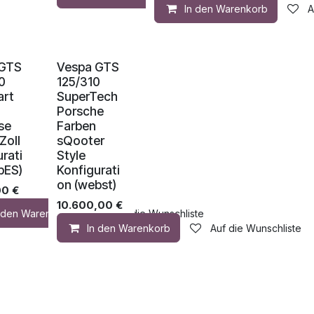
In den Warenkorb
A
 GTS
Vespa GTS
0
125/310
art
SuperTech
Porsche
se
Farben
Zoll
sQooter
rati
Style
bES)
Konfigurati
on (webst)
00
€
10.600,00
€
n den Warenkorb
Auf die Wunschliste
Auf die Wunschliste
In den Warenkorb
Auf die Wunschliste