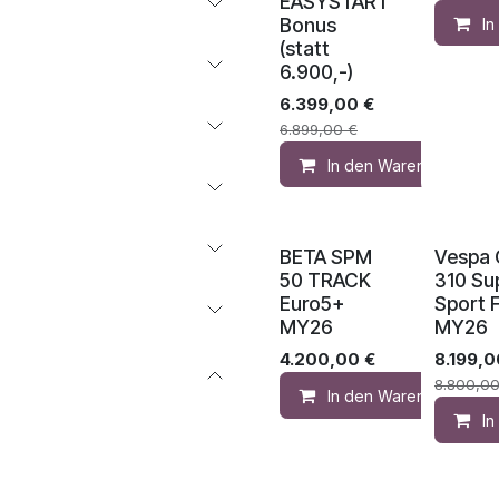
EASYSTART
Bonus
I
(statt
6.900,-)
6.399,00
€
6.899,00
€
In den Warenkorb
BETA SPM
Vespa
50 TRACK
310 Su
Euro5+
Sport 
MY26
MY26
4.200,00
€
8.199,0
8.800,0
In den Warenkorb
I