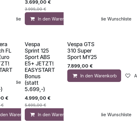
3.699,00
€
3.999,00
€
Auf die Wunschliste
In den Warenkorb
Auf die Wunschliste
era
Vespa
Vespa GTS
ch FL
Sprint 125
310 Super
Euro
Sport ABS
Sport MY25
TZT!
E5+ JETZT!
7.899,00
€
TART
EASYSTART
Bonus
In den Warenkorb
A
(statt
Auf die Wunschliste
)
5.699,-)
00
€
4.999,00
€
€
5.699,00
€
n den Warenkorb
In den Warenkorb
Auf die Wunschliste
Auf die Wunschliste