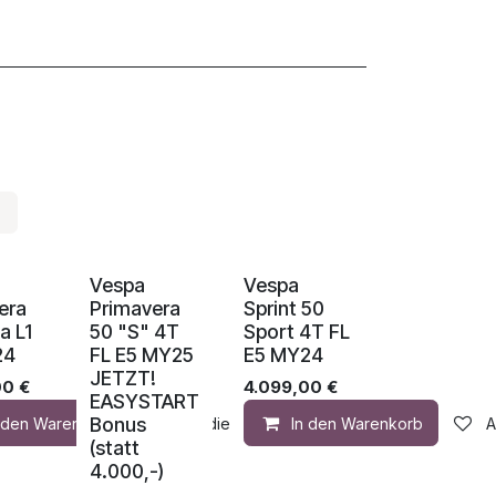
Vespa
Vespa
era
Primavera
Sprint 50
a L1
50 "S" 4T
Sport 4T FL
24
FL E5 MY25
E5 MY24
JETZT!
00
€
4.099,00
€
EASYSTART
Bonus
n den Warenkorb
Auf die Wunschliste
In den Warenkorb
A
(statt
4.000,-)