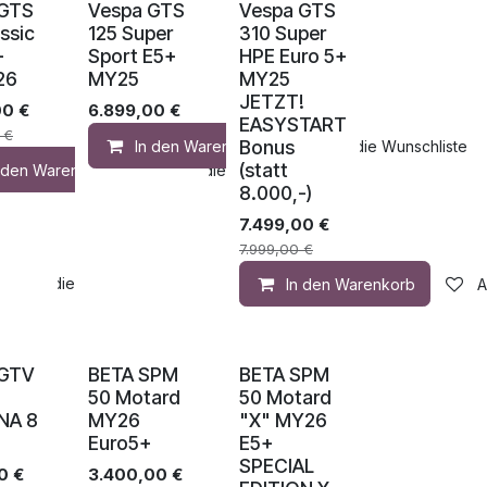
 GTS
Vespa GTS
Vespa GTS
ssic
125 Super
310 Super
+
Sport E5+
HPE Euro 5+
26
MY25
MY25
JETZT!
00
€
6.899,00
€
EASYSTART
€
Bonus
In den Warenkorb
Auf die Wunschliste
(statt
n den Warenkorb
Auf die Wunschliste
8.000,-)
7.499,00
€
7.999,00
€
Auf die Wunschliste
In den Warenkorb
A
 GTV
BETA SPM
BETA SPM
50 Motard
50 Motard
NA 8
MY26
"X" MY26
Euro5+
E5+
SPECIAL
0
€
3.400,00
€