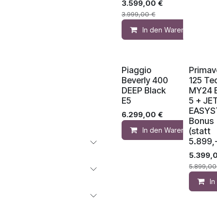
3.599,00
€
3.999,00
€
In den Warenkorb
Piaggio
Primav
Beverly 400
125 Te
DEEP Black
MY24 
E5
5 + JE
EASYS
6.299,00
€
Bonus
(statt
In den Warenkorb
5.899,-
5.399,
5.899,00
I