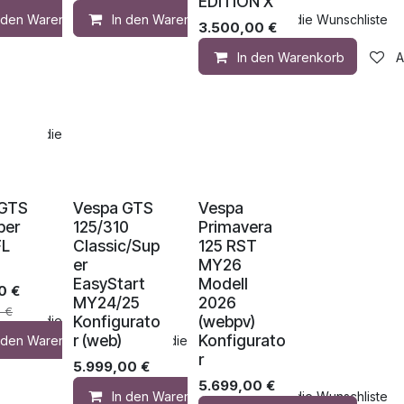
EDITION X
n den Warenkorb
In den Warenkorb
Auf die Wunschliste
Auf die Wunschliste
3.500,00
€
In den Warenkorb
A
Auf die Wunschliste
 GTS
Vespa GTS
Vespa
per
125/310
Primavera
FL
Classic/Sup
125 RST
er
MY26
EasyStart
Modell
0
€
MY24/25
2026
0
€
Konfigurato
(webpv)
Auf die Wunschliste
r (web)
Konfigurato
n den Warenkorb
Auf die Wunschliste
r
5.999,00
€
5.699,00
€
In den Warenkorb
Auf die Wunschliste