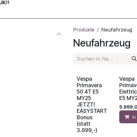
UK!!
Produkte
Neufahrzeug
Neufahrzeug
Vespa
Vespa
Primavera
Primav
50 4T E5
Elettric
MY25
E5 MY
JETZT!
5.999,
EASYSTART
Bonus
I
(statt
3.999,-)