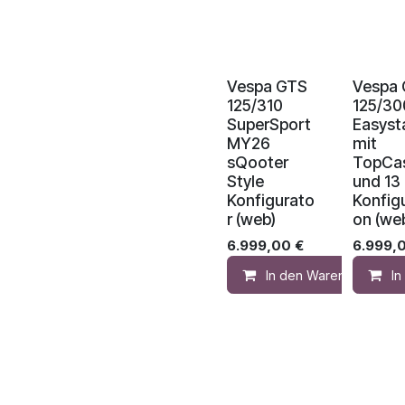
Vespa GTS
Vespa
125/310
125/30
SuperSport
Easyst
MY26
mit
sQooter
TopCa
Style
und 13 
Konfigurato
Konfigu
r (web)
on (we
6.999,00
€
6.999,
In den Warenkorb
I