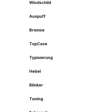
Windschild
Auspuff
Bremse
TopCase
Typisierung
Hebel
Blinker
Tuning