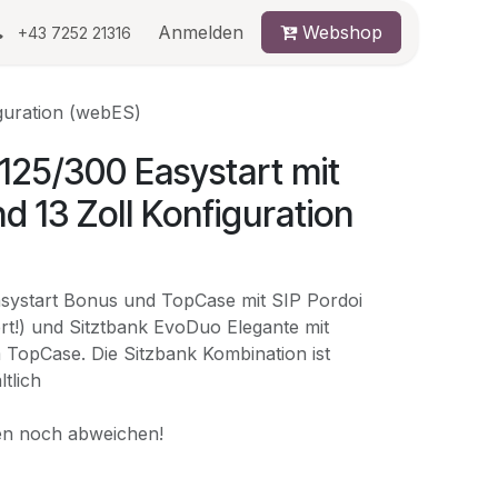
au
Anmelden
Webshop
+43 7252 21316
guration (webES)
125/300 Easystart mit
 13 Zoll Konfiguration
systart Bonus und TopCase mit SIP Pordoi
iert!) und Sitztbank EvoDuo Elegante mit
TopCase. Die Sitzbank Kombination ist
tlich
en noch abweichen!