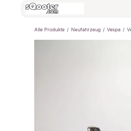
Zum Inhalt springen
HOME
Vespa/B
Alle Produkte
Neufahrzeug
Vespa
V