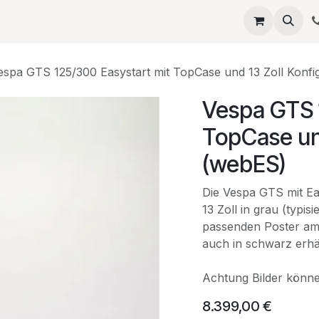
eta
SERVICES
QUELLAGIO
Termin
JOBS
Umb
espa GTS 125/300 Easystart mit TopCase und 13 Zoll Konfi
Vespa GTS 
TopCase und
(webES)
Die Vespa GTS mit Ea
13 Zoll in grau (typis
passenden Poster am 
auch in schwarz erhäl
Achtung Bilder könn
8.399,00
€