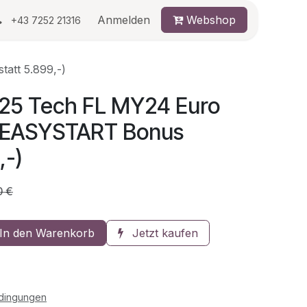
au
Anmelden
Webshop
+43 7252 21316
att 5.899,-)
125 Tech FL MY24 Euro
! EASYSTART Bonus
,-)
0
€
In den Warenkorb
Jetzt kaufen
edingungen