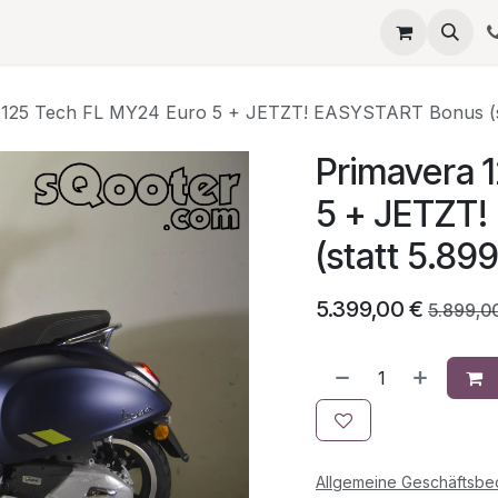
eta
SERVICES
QUELLAGIO
Termin
JOBS
Umb
 125 Tech FL MY24 Euro 5 + JETZT! EASYSTART Bonus (st
Primavera 
5 + JETZT
(statt 5.899
5.399,00
€
5.899,0
Allgemeine Geschäftsb