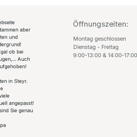
ebseite
Öffnungszeiten:
stammen aber
uten und
Montag geschlossen
dergrund!
Dienstag - Freitag
gal ob bei
9:00-13:00 & 14:00-17:0
ugen,... Auch
 aufgehoben!
en in Steyr.
re
viele
uell angepasst!
 sind Sie genau
spa