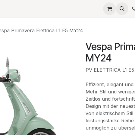
eta
SERVICES
QUELLAGIO
Termin
JOBS
Umb
espa Primavera Elettrica L1 E5 MY24
Vespa Prima
MY24
PV ELETTRICA L1 E5
Effizient, elegant un
Mehr Stil und wenige
Zeitlos und fortschrit
Design mit der neuest
von elektrischem Stil
leistungsstarke Reihe
unmöglich zu überseh