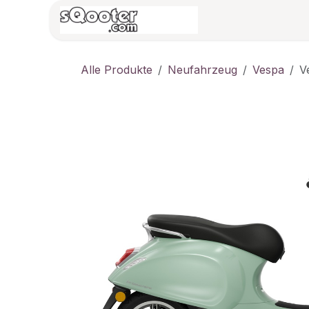
Zum Inhalt springen
HOME
Vespa/B
Alle Produkte
Neufahrzeug
Vespa
V