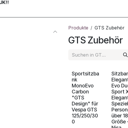
UK!!
Produkte
GTS Zubehör
GTS Zubehör
Sportsitzba
Sitzba
nk
Elegan
MonoEvo
Evo Du
Carbon
Sport 
"GTS
Elegan
Design" für
Speziel
Vespa GTS
Person
125/250/30
über 1
0
Größe 
Nisa