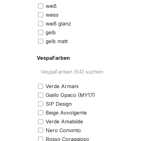
weiß
weiss
weiß glanz
gelb
gelb matt
sand
VespaFarben
beige
beige matt
Orange
orange
Verde Armani
pink
Giallo Opaco (MY17)
corallo
SIP Design
rot
Beige Avvolgente
hellblau
Verde Amabilde
Weinrot
Nero Convinto
rot matt
Rosso Coraggioso