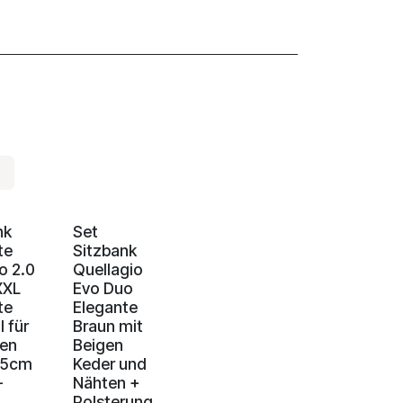
nk
Set
te
Sitzbank
o 2.0
Quellagio
XXL
Evo Duo
te
Elegante
l für
Braun mit
en
Beigen
85cm
Keder und
-
Nähten +
Polsterung