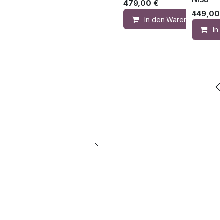
479,00
€
449,00
In den Warenkorb
I